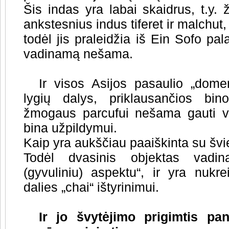
Šis indas yra labai skaidrus, t.y. 
ankstesnius indus tiferet ir malchut,
todėl jis praleidžia iš Ein Sofo pal
vadinamą nešama.
Ir visos Asijos pasaulio „dom
lygių dalys, priklausančios bi
žmogaus parcufui nešama gauti v
bina užpildymui.
Kaip yra aukščiau paaiškinta su švi
Todėl dvasinis objektas vadi
(gyvuliniu) aspektu“, ir yra nuk
dalies „chai“ ištyrinimui.
Ir jo švytėjimo prigimtis pan