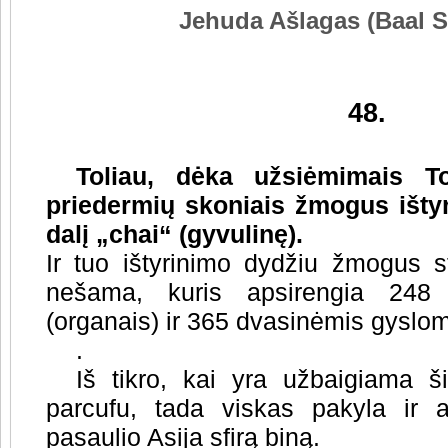
Jehuda Ašlagas (Baal 
48.
Toliau, dėka užsiėmimais To
priedermių skoniais žmogus išty
dalį „chai“ (gyvulinę).
Ir tuo ištyrinimo dydžiu žmogus s
nešama, kuris apsirengia 248 
(organais) ir 365 dvasinėmis gyslo
.
Iš tikro, kai yra užbaigiama š
parcufu, tada viskas pakyla ir a
pasaulio Asija sfirą biną.