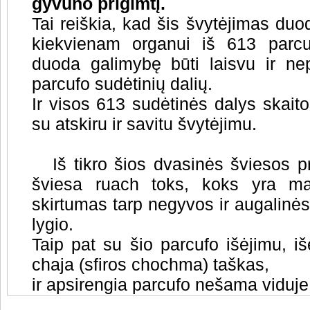
gyvūno prigimtį.
Tai reiškia, kad šis švytėjimas duo
kiekvienam organui iš 613 parcu
duoda galimybę būti laisvu ir ne
parcufo sudėtinių dalių.
Ir visos 613 sudėtinės dalys skaitos
su atskiru ir savitu švytėjimu.
Iš tikro šios dvasinės šviesos p
šviesa ruach toks, koks yra mat
skirtumas tarp negyvos ir augalinės
lygio.
Taip pat su šio parcufo išėjimu, i
chaja (sfiros chochma) taškas,
ir apsirengia parcufo nešama viduje