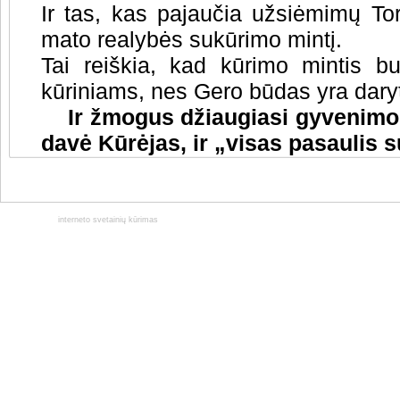
Ir tas, kas pajaučia užsiėmimų Tor
mato realybės sukūrimo mintį.
Tai reiškia, kad kūrimo mintis bu
kūriniams, nes Gero būdas yra daryt
Ir žmogus džiaugiasi gyvenimo
davė Kūrėjas, ir „visas pasaulis su
interneto svetainių kūrimas