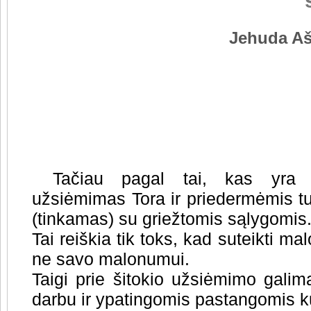
Jehuda Aš
6
Tačiau pagal tai, kas yra 
užsiėmimas Tora ir priedermėmis tur
(tinkamas) su griežtomis sąlygomis
Tai reiškia tik toks, kad suteikti ma
ne savo malonumui.
Taigi prie šitokio užsiėmimo galima 
darbu ir ypatingomis pastangomis kū