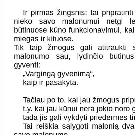
Ir pirmas žingsnis: tai priprati
nieko savo malonumui netgi lei
būtinuose kūno funkcionavimui, ka
miegas ir kituose.
Tik taip žmogus gali atitraukti
malonumo sau, lydinčio būtinus
gyventi:
„Vargingą gyvenimą“,
kaip ir pasakyta.
Tačiau po to, kai jau žmogus prip
t.y. kai jau kūnui nėra jokio nor
tada jis gali vykdyti priedermes t
Tai reiškia sąlygoti malonią dva
savo malonumo.