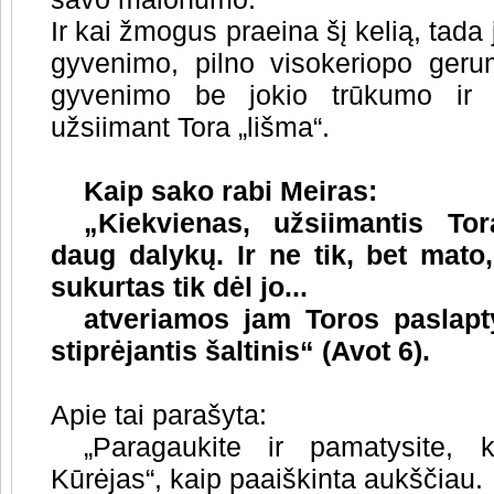
Ir kai žmogus praeina šį kelią, tada
gyvenimo, pilno visokeriopo geru
gyvenimo be jokio trūkumo ir b
užsiimant Tora „lišma“.
Kaip sako rabi Meiras:
„Kiekvienas, užsiimantis To
daug dalykų. Ir ne tik, bet mato
sukurtas tik dėl jo...
atveriamos jam Toros paslapty
stiprėjantis šaltinis“ (Avot 6).
Apie tai parašyta:
„Paragaukite ir pamatysite,
Kūrėjas“, kaip paaiškinta aukščiau.