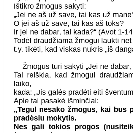
Ištikro žmogus sakyti:
„Jei ne aš už save, tai kas už mane
O jei aš už save, tai kas aš toks?
Ir jei ne dabar, tai kada?“ (Avot 1-14
Todėl draudžiama žmogui laukti net
t.y. tikėti, kad viskas nukris „iš dan
Žmogus turi sakyti „Jei ne dabar,
Tai reiškia, kad žmogui draudžiam
laiko,
kada: „Jis galės pradėti eiti šventum
Apie tai pasakė išminčiai:
„Tegul nesako žmogus, kai bus p
pradėsiu mokytis.
Nes gali tokios progos (nusitei