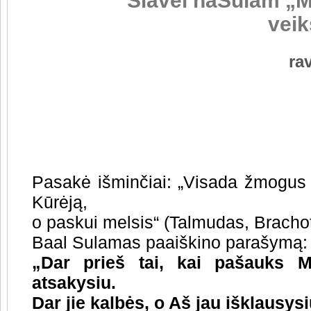
Šlavei haSulam „
vei
ra
Pasakė išminčiai:
„Visada žmogus 
Kūrėją,
o paskui melsis“ (Talmudas, Brachot
Baal Sulamas paaiškino parašymą:
„Dar prieš tai, kai pašauks 
atsakysiu.
Dar jie kalbės, o Aš jau išklausysi