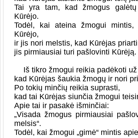
Tai yra tam, kad žmogus galėtų 
Kūrėjo.
Todėl, kai ateina žmogui mintis,
Kūrėjo,
ir jis nori melstis, kad Kūrėjas priar
jis pirmiausiai turi pašlovinti Kūrėją.
Iš tikro žmogui reikia padėkoti už 
kad Kūrėjas šaukia žmogų ir nori pri
Po tokių minčių reikia suprasti,
kad tai Kūrėjas siunčia žmogui teisi
Apie tai ir pasakė išminčiai:
„Visada žmogus pirmiausiai pašlov
melsis“.
Todėl, kai žmogui „gimė“ mintis ap