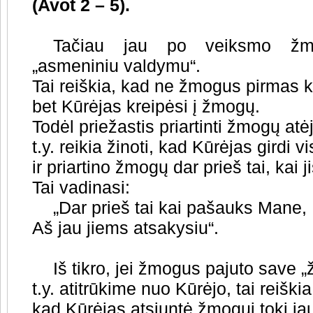
(Avot 2 – 5).
Tačiau jau po veiksmo žmog
„asmeniniu valdymu“.
Tai reiškia, kad ne žmogus pirmas kr
bet Kūrėjas kreipėsi į žmogų.
Todėl priežastis priartinti žmogų atė
t.y. reikia žinoti, kad Kūrėjas girdi 
ir priartino žmogų dar prieš tai, kai j
Tai vadinasi:
„Dar prieš tai kai pašauks Mane,
Aš jau jiems atsakysiu“.
Iš tikro, jei žmogus pajuto save 
t.y. atitrūkime nuo Kūrėjo, tai reiškia
kad Kūrėjas atsiuntė žmogui tokį j