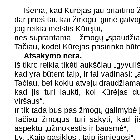
Išeina, kad Kūrėjas jau priartino
dar prieš tai, kai žmogui gimė galvoj
jog reikia melstis Kūrėjui,
nes suprantama – žmogų „spaudžia
Tačiau, kodėl Kūrėjas pasirinko būte
Atsakymo nėra.
Iš tikro reikia tikėti aukščiau „gyvul
kad yra būtent taip, ir tai vadinasi:
Tačiau, bet kokiu atveju draudžiama
kad jis turi laukti, kol Kūrėjas 
viršaus“.
Ir tik tada bus pas žmogų galimybė į
Tačiau žmogus turi sakyti, kad jis
aspektu „užmokestis ir bausmė“,
t.y. „Kaip pasiklosi, taip išmiegosi“.