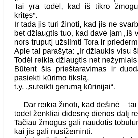
Tai yra todėl, kad iš tikro žmogu
kritęs“.
Ir tada jis turi žinoti, kad jis ne sva
bet džiaugtis tuo, kad davė jam „iš v
nors truputį užsiimti Tora ir prieder
Apie tai parašyta: „Ir džiaukis visu 
Todėl reikia džiaugtis net nežymiais
Būtent šis prieštaravimas ir duod
pasiekti kūrimo tikslą,
t.y. „suteikti gerumą kūrinijai“.
Dar reikia žinoti, kad dešinė – t
todėl ženkliai didesnę dienos dalį re
Tačiau žmogus gali naudotis tobulu
kai jis gali nusižeminti.