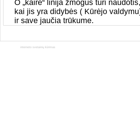
O „kaire“ linija žmogus turi naudotis
kai jis yra didybės ( Kūrėjo valdymu
ir save jaučia trūkume.
interneto svetainių kūrimas