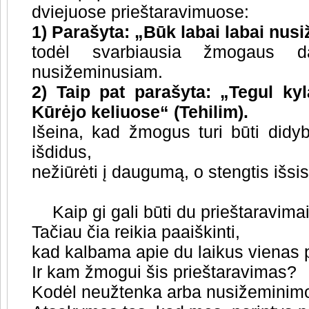
dviejuose prieštaravimuose:
1) Parašyta: „Būk labai labai nusi
todėl svarbiausia žmogaus da
nusižeminusiam.
2) Taip pat parašyta: „Tegul kyl
Kūrėjo keliuose“ (Tehilim).
Išeina, kad žmogus turi būti didybė
išdidus,
nežiūrėti į daugumą, o stengtis išsis
Kaip gi gali būti du prieštaravi
Tačiau čia reikia paaiškinti,
kad kalbama apie du laikus vienas p
Ir kam žmogui šis prieštaravimas?
Kodėl neužtenka arba nusižeminimo