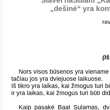
Šlavei haSulam „Kai
„dešinė“ yra konf
ra
(I
Nors visos būsenos yra viename
tačiau jos yra dviejuose laikuose.
Iš tikro yra laikas, kai žmogus turi 
ir yra laikas, kai žmogus turi būti di
Kaip pasakė Baal Sulamas, dva