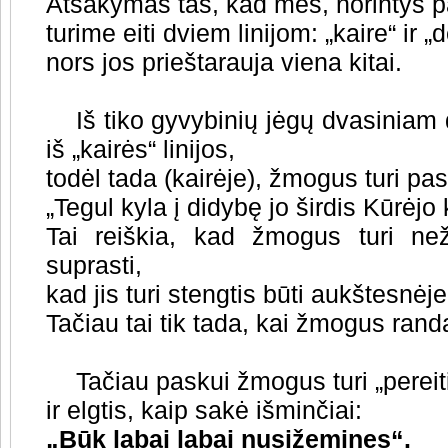
Atsakymas tas, kad mes, norintys p
turime eiti dviem linijom: „kaire“ ir „
nors jos prieštarauja viena kitai.
Iš tiko gyvybinių jėgų dvasinia
iš „kairės“ linijos,
todėl tada (kairėje), žmogus turi pas
„Tegul kyla į didybę jo širdis Kūrėjo 
Tai reiškia, kad žmogus turi než
suprasti,
kad jis turi stengtis būti aukštesnė
Tačiau tai tik tada, kai žmogus randas
Tačiau paskui žmogus turi „pereiti“
ir elgtis, kaip sakė išminčiai:
„Būk labai labai nusižeminęs“.