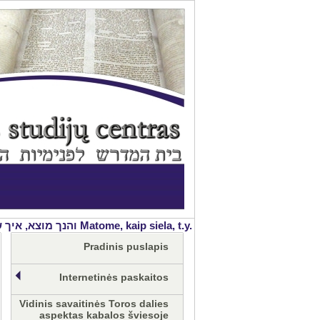
ר החיים המלובש בהגוף, נמשכת יש מיש מעצמותו ית' ממש. בעה''ס, פתיחה לחכמת הקבלה
Pradinis puslapis
Internetinės paskaitos
Vidinis savaitinės Toros dalies
aspektas kabalos šviesoje