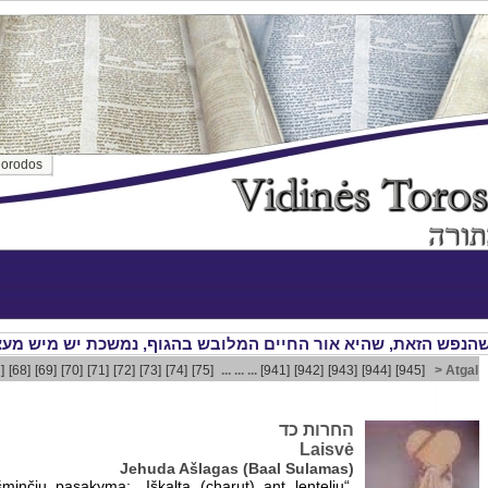
orodos
]
[68]
[69]
[70]
[71]
[72]
[73]
[74]
[75]
... ... ...
[941]
[942]
[943]
[944]
[945]
> Atgal
החרות כד
Laisvė
Jehuda Ašlagas (Baal Sulamas)
minčių pasakymą: „Iškalta (charut) ant lentelių“,