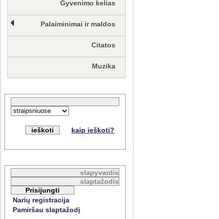
Gyvenimo kelias
Palaiminimai ir maldos
Citatos
Muzika
kaip ieškoti?
Narių registracija
Pamiršau slaptažodį