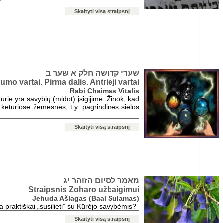
Skaityti visą straipsnį
שערי קדושה חלק א שער ב
umo vartai. Pirma dalis. Antrieji vartai
Rabi Chaimas Vitalis
rie yra savybių (midot) įsigijime. Žinok, kad
 keturiose žemesnės, t.y. pagrindinės sielos
Skaityti visą straipsnį
מאמר לסיום הזוהר יג
Straipsnis Zoharo užbaigimui
Jehuda Ašlagas (Baal Sulamas)
a praktiškai „susilieti” su Kūrėjo savybėmis?
Skaityti visą straipsnį