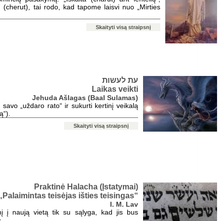
ė“ (cherut), tai rodo, kad tapome laisvi nuo „Mirties
Skaityti visą straipsnį
עת לעשות
Laikas veikti
Jehuda Ašlagas (Baal Sulamas)
š savo „uždaro rato“ ir sukurti kertinį veikalą
ą“).
Skaityti visą straipsnį
Praktinė Halacha (Įstatymai)
„Palaimintas teisėjas išties teisingas“
I. M. Lav
nį į naują vietą tik su sąlyga, kad jis bus
.