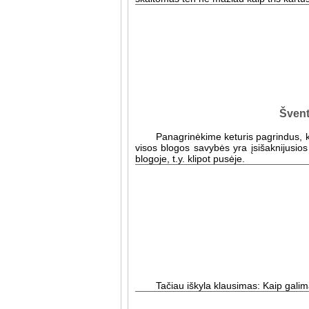
Švent
Panagrinėkime keturis pagrindus, ku
visos blogos savybės yra įsišaknijusios
blogoje, t.y. klipot pusėje.
Tačiau iškyla klausimas: Kaip galim