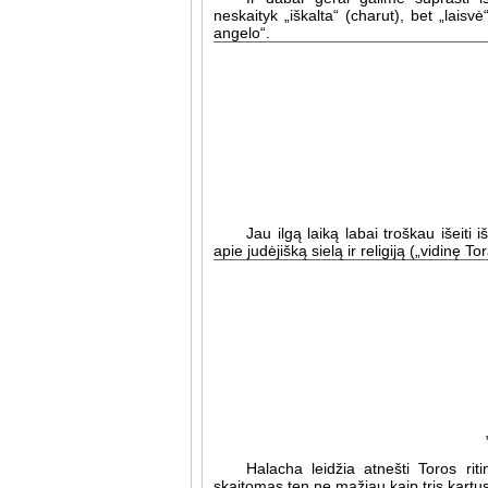
neskaityk „iškalta“ (charut), bet „laisv
angelo“.
Jau ilgą laiką labai troškau išeiti i
apie judėjišką sielą ir religiją („vidinę Tor
Halacha leidžia atnešti Toros riti
skaitomas ten ne mažiau kaip tris kartus