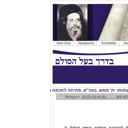
Apie mus
Naujienos
Kontaktai
Nu
Pirmyn <
[1]
[2]
[3]
[4]
[5]
... ... ...
[66]
[67
Ir dabar gerai galime suprasti iš