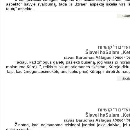
aspekto“ savyje svarbumą, tada jis „Izrael“ aspektą iškelia virš iš
tautų“ aspekto.
Skait
דים ד' קושיות
Šlavei haSulam „Ket
ravas Baruchas A
Tačiau, kad žmogus galėtų pasiekti būseną, jog visas jo noras b
malonumą Kūrėjui”, reikia susikurti priemones tikėjimo į Kūrėjo didu
Taip, kad žmogui apsimokėtų anuliuotis prieš Kūrėją ir dirbti Jo naud
Skait
דים ד' קושיות
Šlavei haSulam „Ket
ravas Baruchas A
Žinoma, kad neįmanoma teisingai įvertinti jokio dalyko, jei
dalyko svarba.