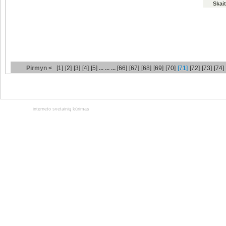
Skait
Pirmyn <
[1]
[2]
[3]
[4]
[5]
... ... ...
[66]
[67]
[68]
[69]
[70]
[71]
[72]
[73]
[74]
interneto svetainių kūrimas