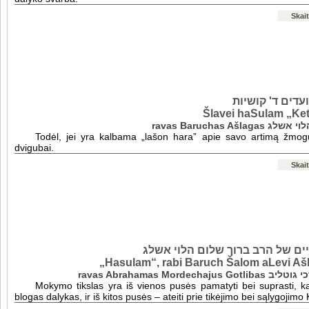
Skait
דים ד' קושיות
Šlavei haSulam „Ket
ravas Baruchas A
Todėl, jei yra kalbama „lašon hara” apie savo artimą žmo
dvigubai.
Skait
ים של הרב ברוך שלום הלוי אשלג
„Hasulam“, rabi Baruch Šalom aLevi Ašl
ravas Abrahamas Morde
Mokymo tikslas yra iš vienos pusės pamatyti bei suprasti, 
blogas dalykas, ir iš kitos pusės – ateiti prie tikėjimo bei sąlygojimo 