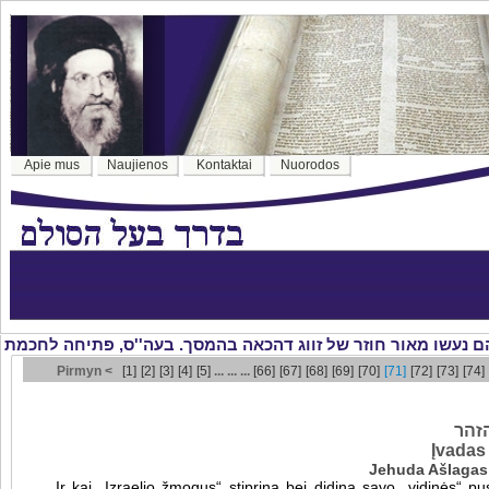
Apie mus
Naujienos
Kontaktai
Nuorodos
Pirmyn <
[1]
[2]
[3]
[4]
[5]
... ... ...
[66]
[67]
[68]
[69]
[70]
[71]
[72]
[73]
[74]
זהר
Įvadas
Jehuda Ašlagas
Ir kai „Izraelio žmogus“ stiprina bei didina savo „vidinės“ pusė