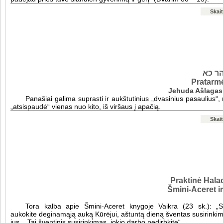
Skait
ר כא
Pratarm
Jehuda Ašlagas
Panašiai galima suprasti ir aukštutinius „dvasinius pasaulius“, 
„atsispaudė“ vienas nuo kito, iš viršaus į apačią.
Skait
Praktinė Halac
Šmini-Aceret i
Tora kalba apie Šmini-Aceret knygoje Vaikra (23 sk.): „S
aukokite deginamąją auką Kūrėjui, aštuntą dieną šventas susirinki
jus... Tai šventinis susirinkimas, jokio darbo nedirbkite“.