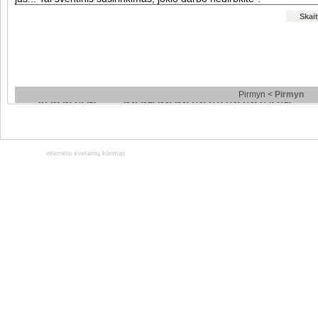
Skait
Pirmyn <
Pirmyn
<
[1]
[2]
[3]
[4]
[5]
... ... ...
[36]
[37]
[38]
[39]
[40]
[41]
[42]
[43]
[44]
[45]
... ... .
interneto svetainių kūrimas