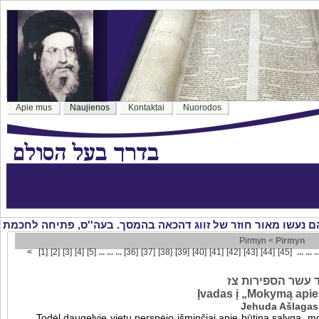
Apie mus
Naujienos
Kontaktai
Nuorodos
Pirmyn <
Pirmyn
<
[1]
[2]
[3]
[4]
[5]
... ... ...
[36]
[37]
[38]
[39]
[40]
[41]
[42]
[43]
[44]
[45]
... ... .
עשר הספירות צז
Įvadas į „Mokymą apie 
Jehuda Ašlagas
Todėl daugelyje vietų perspėjo išminčiai apie būtiną sąlygą, m