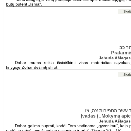
būtų būtent „lišma“.
Skait
ר כב
Pratarmė
Jehuda Ašlagas
Dabar mums reikia išsiaiškinti visas materialias sąvokas
knygoje Zohar dešimtį sfirot.
Skait
עשר הספירות צה, צו
Įvadas į „Mokymą apie 
Jehuda Ašlagas
Dabar galima suprati, kodėl Tora vadinama „gyvenimu“, kaip p
padėjau prieš tave šiandien gyvenimą ir gėrį“ (Dvarim 30 – 15).