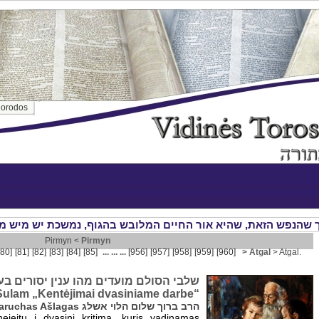
orodos
Pirmyn <
Pirmyn
[80]
[81]
[82]
[83]
[84]
[85]
... ... ...
[956]
[957]
[958]
[959]
[960]
> Atgal
> Atgal.
שלבי הסולם מועדים מהו ענין יסורים בע
Sulam „Kentėjimai dvasiniame darbe“
ravas Baruchas Ašlagas הרב ברוך שלום הלוי אשלג
įeitų į dvasinį kritimą, kuris vadinamas