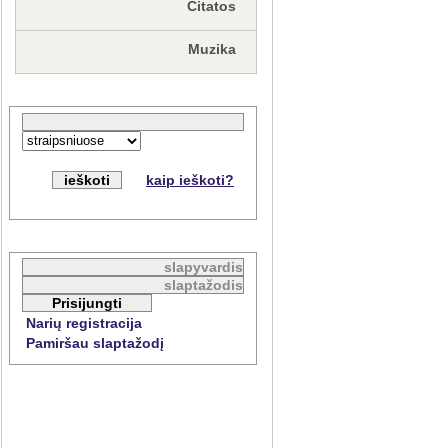
Citatos
Muzika
kaip ieškoti?
Narių registracija
Pamiršau slaptažodį