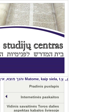
 אור החיים המלובש בהגוף, נמשכת יש מיש מעצמותו ית' ממש. בעה''ס, פתיחה לחכמת הקבלה
Pradinis puslapis
Internetinės paskaitos
Vidinis savaitinės Toros dalies
aspektas kabalos šviesoje