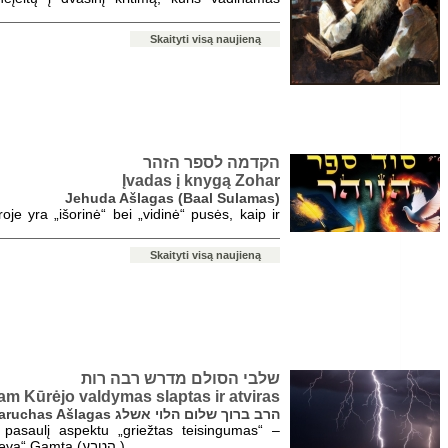
Skaityti visą naujieną
הקדמה לספר הזהר
Įvadas į knygą Zohar
Jehuda Ašlagas (Baal Sulamas)
oje yra „išorinė“ bei „vidinė“ pusės, kaip ir
Skaityti visą naujieną
שלבי הסולם מדרש רבה רות
am Kūrėjo valdymas slaptas ir atviras
ravas Baruchas Ašlagas הרב ברוך שלום הלוי אשלג
 pasaulį aspektu „griežtas teisingumas“ –
„Elokim“ Dievas (אלהים) vadinamu „haTeva“ Gamta (הטבע ).