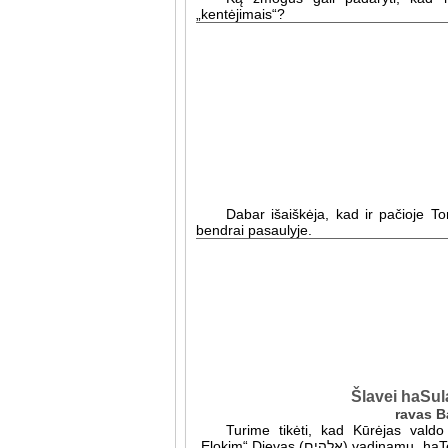
„kentėjimais“?
Dabar išaiškėja, kad ir pačioje Tor
bendrai pasaulyje.
Šlavei haSul
Turime tikėti, kad Kūrėjas valdo