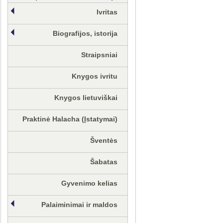
Ivritas
Biografijos, istorija
Straipsniai
Knygos ivritu
Knygos lietuviškai
Praktinė Halacha (Įstatymai)
Šventės
Šabatas
Gyvenimo kelias
Palaiminimai ir maldos