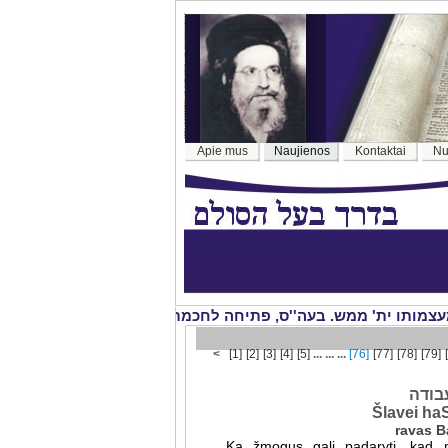
Apie mus
Naujienos
Kontaktai
Nu
<
[1]
[2]
[3]
[4]
[5]
... ... ...
[76]
[77]
[78]
[79]
בודה
Šlavei ha
Ką žmogus gali padaryti, kad ne