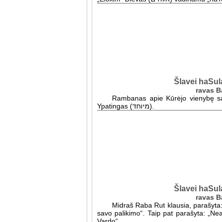
Šlavei haSul
Rambanas apie Kūrėjo vienybę sako: Jis –Vienas (
Ypatingas (מיוחד).
Šlavei haSul
Midraš Raba Rut klausia, parašyta:
savo palikimo“. Taip pat parašyta: „Ne
Vardo“.